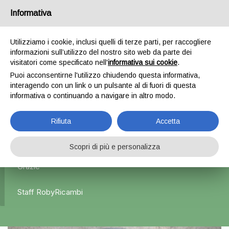
Informativa
0
Utilizziamo i cookie, inclusi quelli di terze parti, per raccogliere
informazioni sull’utilizzo del nostro sito web da parte dei
Home
Interni
Volante
Volante senza comandi –
visitatori come specificato nell'
informativa sui cookie
.
Hyundai i20
Puoi acconsentirne l'utilizzo chiudendo questa informativa,
interagendo con un link o un pulsante al di fuori di questa
informativa o continuando a navigare in altro modo.
L'azienda Resta Chiusa Dal 5.08 Al 31.08 Qualsiasi
Rifiuta
Accetta
Ordine Verrà Accettato Ma La Spedizione Ripartirà Dal 1
Settembre.
Scopri di più e personalizza
Grazie
Staff RobyRicambi