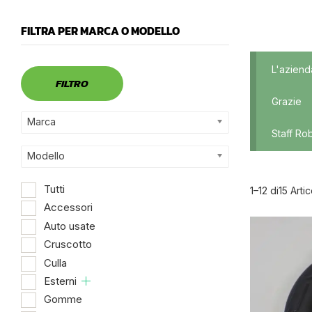
FILTRA PER MARCA O MODELLO
Marca
L'aziend
FILTRO
Grazie
Marca
Staff Ro
Modello
Tutti
1–12 di15 Artic
Accessori
Auto usate
Dispo
Cruscotto
Culla
Esterni
Gomme