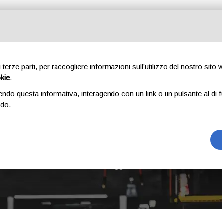
Tutte le categorie
di terze parti, per raccogliere informazioni sull’utilizzo del nostro sito
okie
.
E
CHI SIAMO
RICAMBI
AUTO
ACCESSORI
GOMME
endo questa informativa, interagendo con un link o un pulsante al di f
odo.
I20 1 SERIE
Home
Prodotti taggati “i20 1 serie”