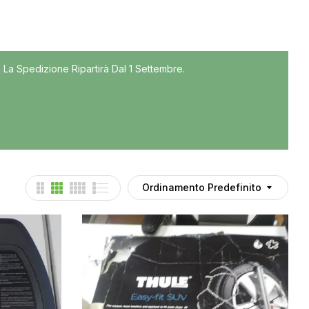
Tutti
 La Spedizione Ripartirà Dal 1 Settembre.
Accessori
Auto usate
Cruscotto
Culla
Esterni
Gomme
Ordinamento Predefinito
Interni
Maniglie
Noleggio
Parti meccaniche
Ponte
Spray Deghiacciante