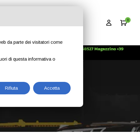
0
 web da parte dei visitatori come
Info +39 3396268527 Magazzino +39
CONTATTI
344 2638509
uori di questa informativa o
Rifiuta
Accetta