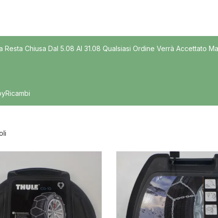
Modello
a Resta Chiusa Dal 5.08 Al 31.08 Qualsiasi Ordine Verrà Accettato Ma
byRicambi
oli
nibile
In offerta