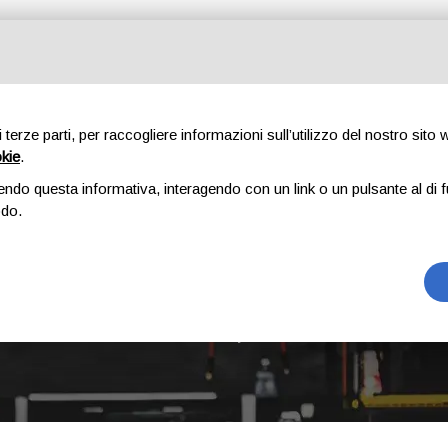
Tutte le categorie
di terze parti, per raccogliere informazioni sull’utilizzo del nostro sito
okie
.
E
CHI SIAMO
RICAMBI
AUTO
ACCESSORI
GOMME
endo questa informativa, interagendo con un link o un pulsante al di f
odo.
HYUNDAI
Home
Hyundai