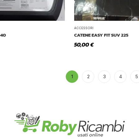
ACCESSORI
040
CATENE EASY FIT SUV 225
50,00
€
1
2
3
4
5