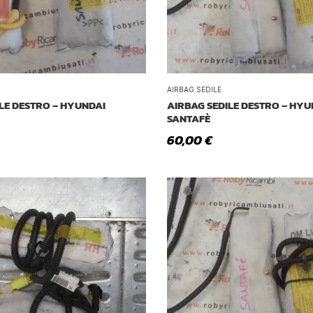
AIRBAG SEDILE
LE DESTRO – HYUNDAI
AIRBAG SEDILE DESTRO – HYU
SANTAFÈ
60,00
€