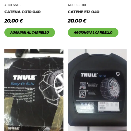
Tetto Auto
ACCESSORI
ACCESSORI
CATENA CG10 040
CATENE E12 040
20,00
€
20,00
€
AGGIUNGI AL CARRELLO
AGGIUNGI AL CARRELLO