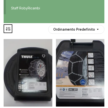
Accessori
Staff RobyRicambi
Auto usate
Cruscotto
Culla
Ordinamento Predefinito
Esterni
Gomme
Interni
Maniglie
Disponibile
Noleggio
In offerta
Parti meccaniche
Ponte
Spray
Deghiacciante