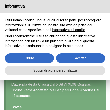
Informativa
0
Utilizziamo i cookie, inclusi quelli di terze parti, per raccogliere
informazioni sull’utilizzo del nostro sito web da parte dei
visitatori come specificato nell'
informativa sui cookie
.
SWIFT 1 SERIE
Puoi acconsentirne l'utilizzo chiudendo questa informativa,
interagendo con un link o un pulsante al di fuori di questa
Home
Prodotti taggati “Swift 1 serie”
informativa o continuando a navigare in altro modo.
Rifiuta
Accetta
Scopri di più e personalizza
Marca
L'azienda Resta Chiusa Dal 5.08 Al 31.08 Qualsiasi
Ordine Verrà Accettato Ma La Spedizione Ripartirà Dal
Modello
1 Settembre.
Tutti
Grazie