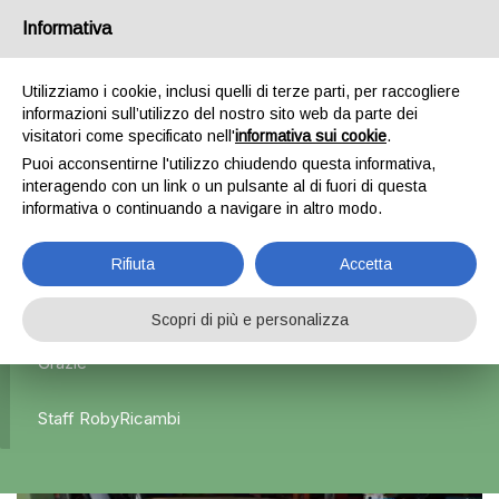
Informativa
0
Utilizziamo i cookie, inclusi quelli di terze parti, per raccogliere
informazioni sull’utilizzo del nostro sito web da parte dei
Home
Esterni
Portiere anteriori e posteriori
Portiera
visitatori come specificato nell'
informativa sui cookie
.
posteriore sinistra grigia – Suzuki Swift
Puoi acconsentirne l'utilizzo chiudendo questa informativa,
interagendo con un link o un pulsante al di fuori di questa
informativa o continuando a navigare in altro modo.
L'azienda Resta Chiusa Dal 5.08 Al 31.08 Qualsiasi
Rifiuta
Accetta
Ordine Verrà Accettato Ma La Spedizione Ripartirà Dal 1
Settembre.
Scopri di più e personalizza
Grazie
Staff RobyRicambi