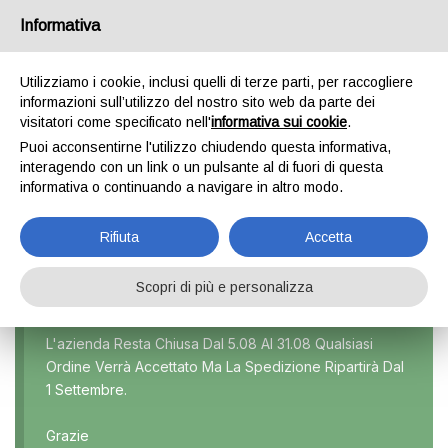
Informativa
0
Utilizziamo i cookie, inclusi quelli di terze parti, per raccogliere
informazioni sull’utilizzo del nostro sito web da parte dei
visitatori come specificato nell'
informativa sui cookie
.
PEUGEOT"
Puoi acconsentirne l'utilizzo chiudendo questa informativa,
interagendo con un link o un pulsante al di fuori di questa
Home
Prodotti taggati “Peugeot"”
informativa o continuando a navigare in altro modo.
Rifiuta
Accetta
Scopri di più e personalizza
Marca
L'azienda Resta Chiusa Dal 5.08 Al 31.08 Qualsiasi
Ordine Verrà Accettato Ma La Spedizione Ripartirà Dal
Modello
1 Settembre.
Tutti
Grazie