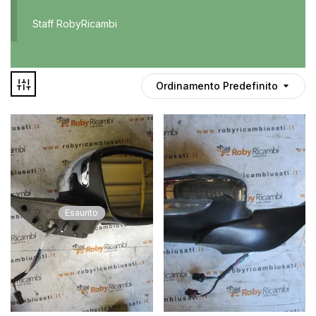
Accessori
Staff RobyRicambi
Auto usate
Cruscotto
Culla
Ordinamento Predefinito
Esterni
Gomme
Interni
Maniglie
Disponibile
Noleggio
In offerta
Parti meccaniche
Esaurito
Ponte
Spray
Deghiacciante