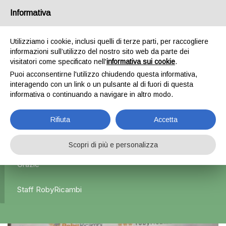
Informativa
0
Utilizziamo i cookie, inclusi quelli di terze parti, per raccogliere
informazioni sull’utilizzo del nostro sito web da parte dei
Home
Esterni
Specchietti retrovisori
Specchietto
visitatori come specificato nell'
informativa sui cookie
.
retrovisore sinistro – Peugeot 206
Puoi acconsentirne l'utilizzo chiudendo questa informativa,
interagendo con un link o un pulsante al di fuori di questa
informativa o continuando a navigare in altro modo.
L'azienda Resta Chiusa Dal 5.08 Al 31.08 Qualsiasi
Rifiuta
Accetta
Ordine Verrà Accettato Ma La Spedizione Ripartirà Dal 1
Settembre.
Scopri di più e personalizza
Grazie
Staff RobyRicambi