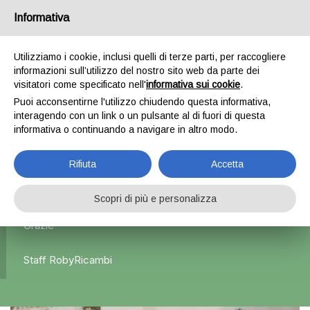
Informativa
0
Utilizziamo i cookie, inclusi quelli di terze parti, per raccogliere
informazioni sull’utilizzo del nostro sito web da parte dei
Home
Esterni
Specchietti retrovisori
Specchietto
visitatori come specificato nell'
informativa sui cookie
.
retrovisore sinistro – Lancia Delta
Puoi acconsentirne l'utilizzo chiudendo questa informativa,
interagendo con un link o un pulsante al di fuori di questa
informativa o continuando a navigare in altro modo.
L'azienda Resta Chiusa Dal 5.08 Al 31.08 Qualsiasi
Rifiuta
Accetta
Ordine Verrà Accettato Ma La Spedizione Ripartirà Dal 1
Settembre.
Scopri di più e personalizza
Grazie
Staff RobyRicambi