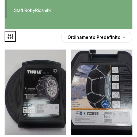
Accessori
Staff RobyRicambi
Auto usate
Cruscotto
Culla
Ordinamento Predefinito
Esterni
Gomme
Interni
Maniglie
Disponibile
Noleggio
In offerta
Parti meccaniche
Ponte
Spray
Deghiacciante