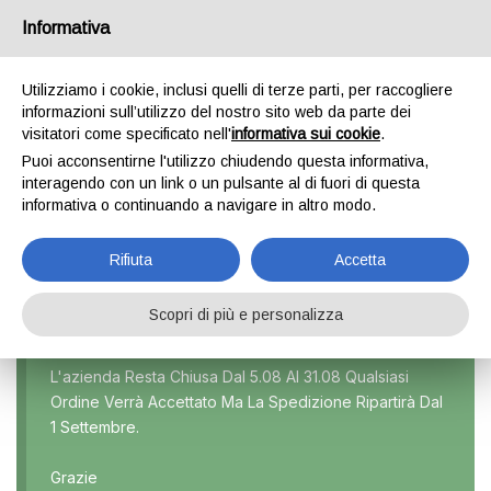
Informativa
0
Utilizziamo i cookie, inclusi quelli di terze parti, per raccogliere
informazioni sull’utilizzo del nostro sito web da parte dei
visitatori come specificato nell'
informativa sui cookie
.
DELTA
Puoi acconsentirne l'utilizzo chiudendo questa informativa,
interagendo con un link o un pulsante al di fuori di questa
Home
Prodotto Modello
Delta
informativa o continuando a navigare in altro modo.
Rifiuta
Accetta
Scopri di più e personalizza
Marca
L'azienda Resta Chiusa Dal 5.08 Al 31.08 Qualsiasi
Ordine Verrà Accettato Ma La Spedizione Ripartirà Dal
Modello
1 Settembre.
Tutti
Grazie