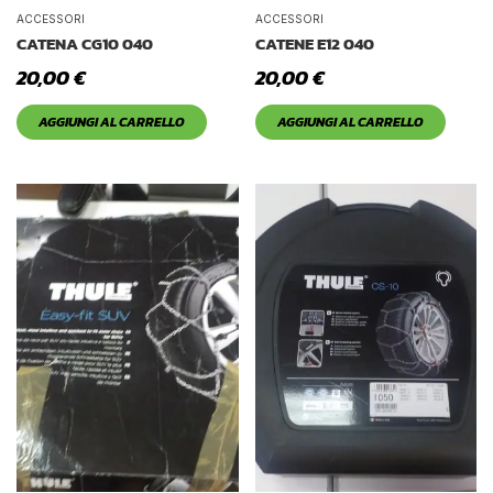
Tetto Auto
ACCESSORI
ACCESSORI
CATENA CG10 040
CATENE E12 040
20,00
€
20,00
€
AGGIUNGI AL CARRELLO
AGGIUNGI AL CARRELLO