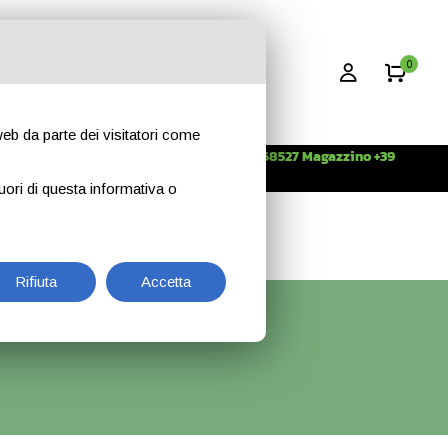
0
 web da parte dei visitatori come
Info +39 3396268527 Magazzino +39
CONTATTI
344 2638509
uori di questa informativa o
Rifiuta
Accetta