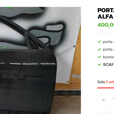
PORT
ALFA
400,
porta 
porta 
buono
SCAF
Solo
2 art