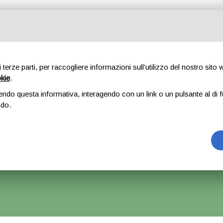
Tutte le categorie
di terze parti, per raccogliere informazioni sull’utilizzo del nostro sito
okie
.
E
CHI SIAMO
RICAMBI
AUTO
ACCESSORI
GOMME
endo questa informativa, interagendo con un link o un pulsante al di f
odo.
iera Anteriore Destra Alfa Romeo Stelvio – 2020
rrà Accettato Ma La Spedizione Ripartirà Dal 1 Settembre.