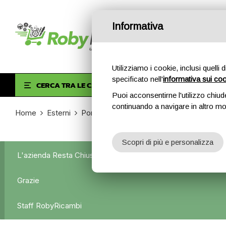
Informativa
Utilizziamo i cookie, inclusi quelli 
specificato nell'
informativa sui co
HOM
CERCA TRA LE CATEGORIE
Puoi acconsentirne l'utilizzo chiud
continuando a navigare in altro m
Home
Esterni
Portiere anteriori e posteriori
Porta/Port
Scopri di più e personalizza
L'azienda Resta Chiusa Dal 5.08 Al 31.08 Qualsiasi Ordine Ve
Grazie
Staff RobyRicambi