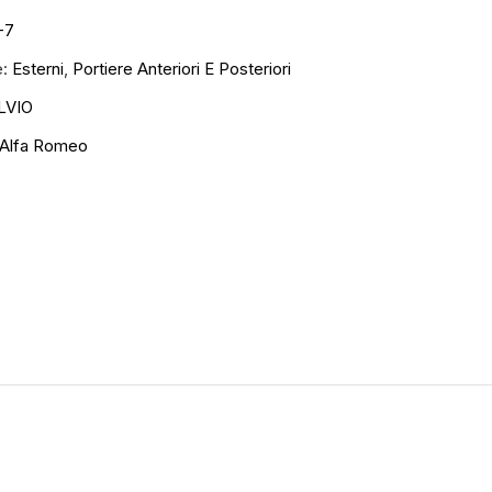
-7
e:
Esterni
,
Portiere Anteriori E Posteriori
LVIO
Alfa Romeo