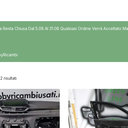
Modello
a Resta Chiusa Dal 5.08 Al 31.08 Qualsiasi Ordine Verrà Accettato Ma
byRicambi
2 risultati
nibile
In offerta