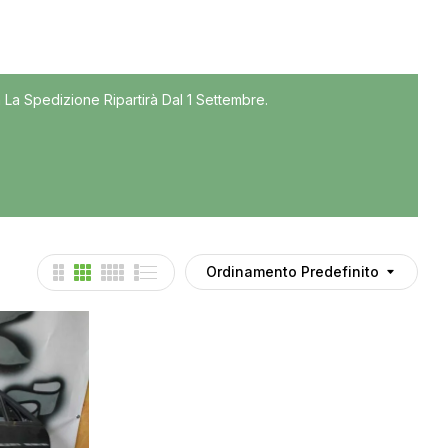
Tutti
 La Spedizione Ripartirà Dal 1 Settembre.
Accessori
Auto usate
Cruscotto
Culla
Esterni
Gomme
Ordinamento Predefinito
Interni
Maniglie
Noleggio
Parti meccaniche
Ponte
Spray Deghiacciante