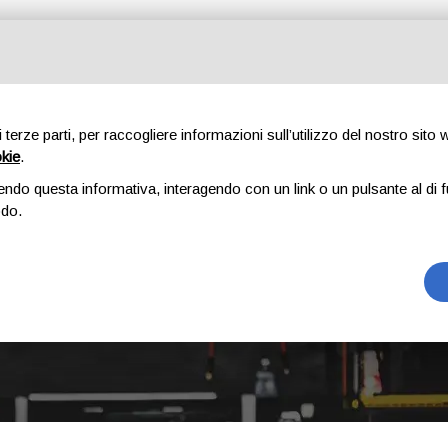
Tutte le categorie
di terze parti, per raccogliere informazioni sull’utilizzo del nostro sito
okie
.
E
CHI SIAMO
RICAMBI
AUTO
ACCESSORI
GOMME
endo questa informativa, interagendo con un link o un pulsante al di f
odo.
STELVIO
Home
Prodotto Modello
STELVIO