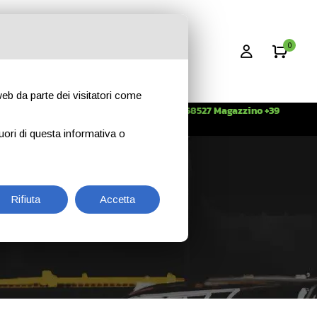
0
 web da parte dei visitatori come
Info +39 3396268527 Magazzino +39
CONTATTI
344 2638509
uori di questa informativa o
Rifiuta
Accetta