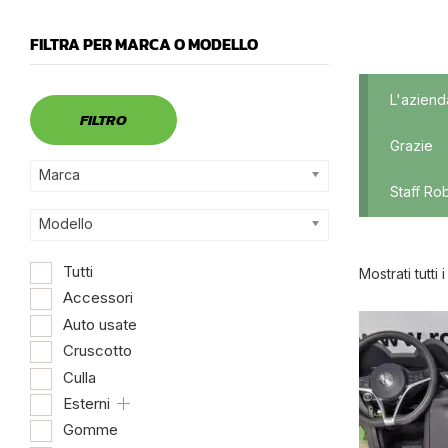
FILTRA PER MARCA O MODELLO
Marca
L'aziend
FILTRO
Grazie
Marca
Staff Ro
Modello
Tutti
Mostrati tutti i 
Accessori
Auto usate
Dispo
Cruscotto
Culla
Esterni
Gomme