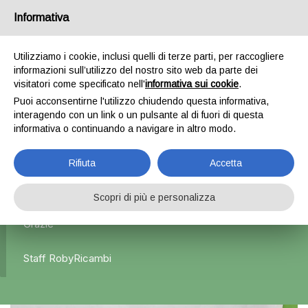
Informativa
0
Utilizziamo i cookie, inclusi quelli di terze parti, per raccogliere
informazioni sull’utilizzo del nostro sito web da parte dei
Home
Interni
Plancia + kit airbag
Kit airbag – Fiat
visitatori come specificato nell'
informativa sui cookie
.
grande punto
Puoi acconsentirne l'utilizzo chiudendo questa informativa,
interagendo con un link o un pulsante al di fuori di questa
informativa o continuando a navigare in altro modo.
L'azienda Resta Chiusa Dal 5.08 Al 31.08 Qualsiasi
Rifiuta
Accetta
Ordine Verrà Accettato Ma La Spedizione Ripartirà Dal 1
Settembre.
Scopri di più e personalizza
Grazie
Staff RobyRicambi