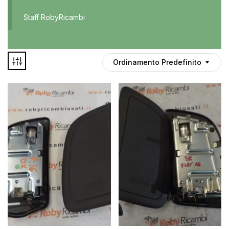
Accessori
Staff RobyRicambi
Auto usate
Cruscotto
Culla
Ordinamento Predefinito
Esterni
Gomme
Interni
Maniglie
Disponibile
Noleggio
In offerta
Parti meccaniche
Ponte
Spray
Deghiacciante