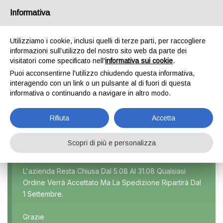
Informativa
0
Utilizziamo i cookie, inclusi quelli di terze parti, per raccogliere
informazioni sull’utilizzo del nostro sito web da parte dei
visitatori come specificato nell'
informativa sui cookie
.
FIAT
Puoi acconsentirne l'utilizzo chiudendo questa informativa,
interagendo con un link o un pulsante al di fuori di questa
Home
Fiat
informativa o continuando a navigare in altro modo.
Rifiuta
Accetta
Scopri di più e personalizza
Marca
L'azienda Resta Chiusa Dal 5.08 Al 31.08 Qualsiasi
Ordine Verrà Accettato Ma La Spedizione Ripartirà Dal
Modello
1 Settembre.
Tutti
Grazie