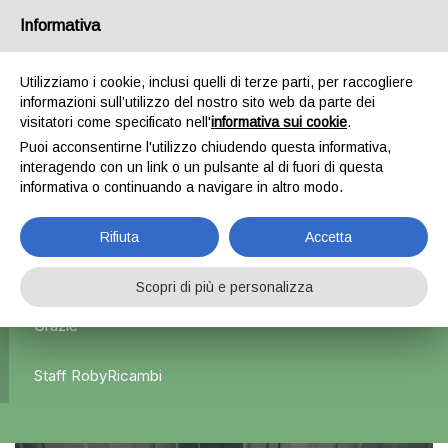
Informativa
0
Utilizziamo i cookie, inclusi quelli di terze parti, per raccogliere
informazioni sull’utilizzo del nostro sito web da parte dei
Home
Esterni
Fanali posteriori
Fanale Posteriore
visitatori come specificato nell'
informativa sui cookie
.
Sinistro x Fiat Talento – 2020
Puoi acconsentirne l'utilizzo chiudendo questa informativa,
interagendo con un link o un pulsante al di fuori di questa
informativa o continuando a navigare in altro modo.
L'azienda Resta Chiusa Dal 5.08 Al 31.08 Qualsiasi
Rifiuta
Accetta
Ordine Verrà Accettato Ma La Spedizione Ripartirà Dal 1
Settembre.
Scopri di più e personalizza
Grazie
Staff RobyRicambi