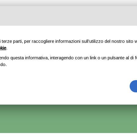
Tutte le categorie
di terze parti, per raccogliere informazioni sull’utilizzo del nostro sito
okie
.
E
CHI SIAMO
RICAMBI
AUTO
ACCESSORI
GOMME
endo questa informativa, interagendo con un link o un pulsante al di f
odo.
tro – Hyundai Getz
rrà Accettato Ma La Spedizione Ripartirà Dal 1 Settembre.