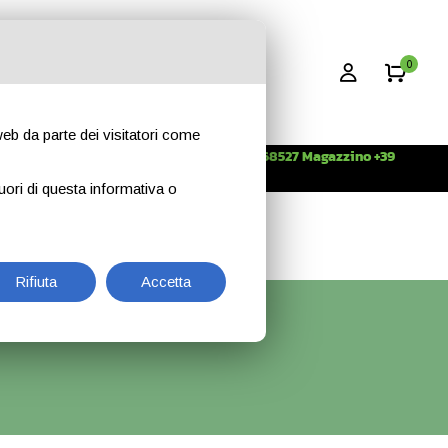
0
 web da parte dei visitatori come
Info +39 3396268527 Magazzino +39
CONTATTI
344 2638509
uori di questa informativa o
Rifiuta
Accetta