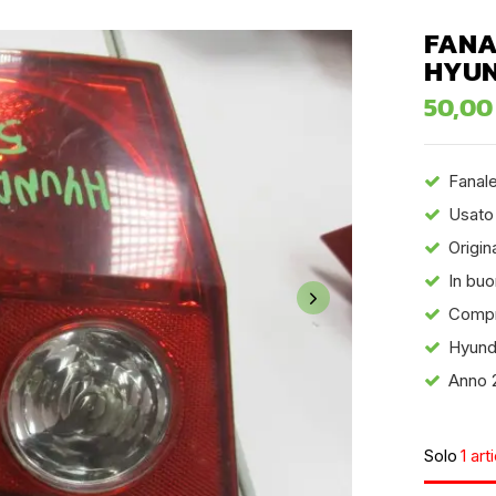
FANA
HYUN
50,0
Fanale
Usato
Origin
In buo
Compr
Hyund
Anno 
Solo
1 art