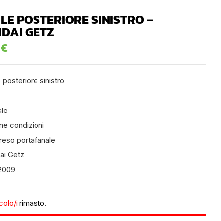
LE POSTERIORE SINISTRO –
DAI GETZ
0
€
 posteriore sinistro
ale
ne condizioni
eso portafanale
ai Getz
2009
icolo/i
rimasto.