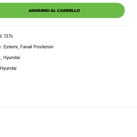
AGGIUNGI AL CARRELLO
. 137c
e:
Esterni
,
Fanali Posteriori
z
,
Hyundai
Hyundai