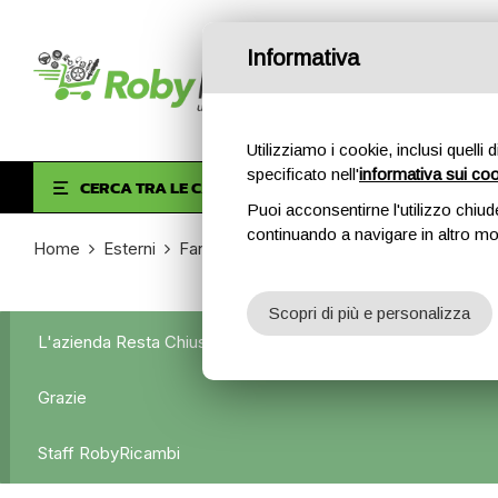
Informativa
Utilizziamo i cookie, inclusi quelli 
specificato nell'
informativa sui co
HOM
CERCA TRA LE CATEGORIE
Puoi acconsentirne l'utilizzo chiud
continuando a navigare in altro m
Home
Esterni
Fanali posteriori
Fanale posteriore sinis
Scopri di più e personalizza
L'azienda Resta Chiusa Dal 5.08 Al 31.08 Qualsiasi Ordine Ve
Grazie
Staff RobyRicambi