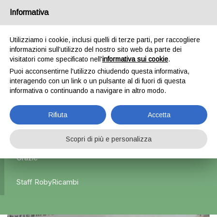
Informativa
0
Utilizziamo i cookie, inclusi quelli di terze parti, per raccogliere
informazioni sull’utilizzo del nostro sito web da parte dei
Home
Interni
Airbag sedile
Airbag sedile destro – Fiat
visitatori come specificato nell'
informativa sui cookie
.
500X
Puoi acconsentirne l'utilizzo chiudendo questa informativa,
interagendo con un link o un pulsante al di fuori di questa
informativa o continuando a navigare in altro modo.
L'azienda Resta Chiusa Dal 5.08 Al 31.08 Qualsiasi
Rifiuta
Accetta
Ordine Verrà Accettato Ma La Spedizione Ripartirà Dal 1
Settembre.
Scopri di più e personalizza
Grazie
Staff RobyRicambi