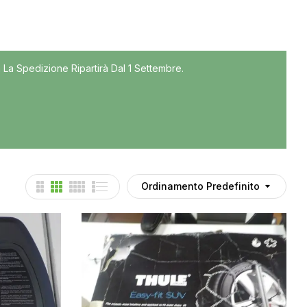
Tutti
 La Spedizione Ripartirà Dal 1 Settembre.
Accessori
Auto usate
Cruscotto
Culla
Esterni
Gomme
Ordinamento Predefinito
Interni
Maniglie
Noleggio
Parti meccaniche
Ponte
Spray Deghiacciante