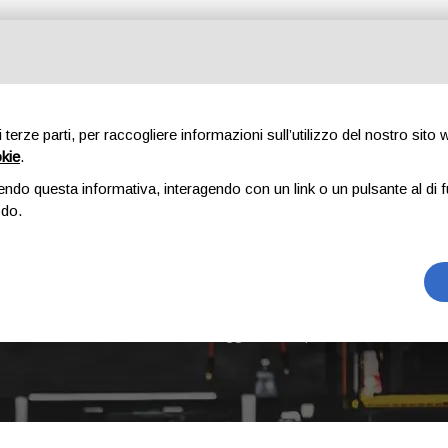
Tutte le categorie
di terze parti, per raccogliere informazioni sull’utilizzo del nostro sito
okie
.
E
CHI SIAMO
RICAMBI
AUTO
ACCESSORI
GOMME
endo questa informativa, interagendo con un link o un pulsante al di f
odo.
TRANSPORTER
Home
Prodotti taggati “Transporter”