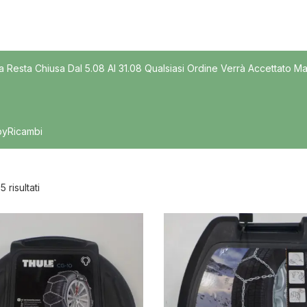
Modello
a Resta Chiusa Dal 5.08 Al 31.08 Qualsiasi Ordine Verrà Accettato Ma
byRicambi
5 risultati
nibile
In offerta