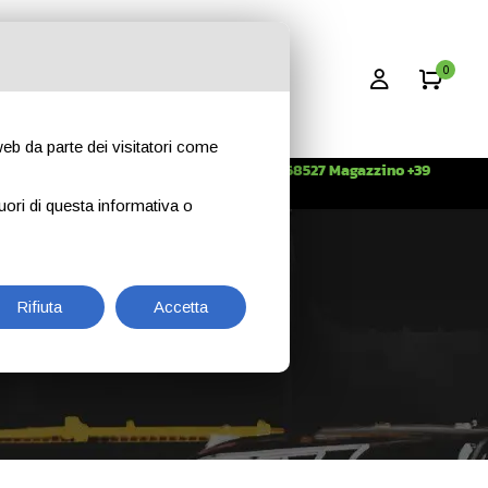
0
 web da parte dei visitatori come
Info +39 3396268527 Magazzino +39
CONTATTI
344 2638509
uori di questa informativa o
Rifiuta
Accetta