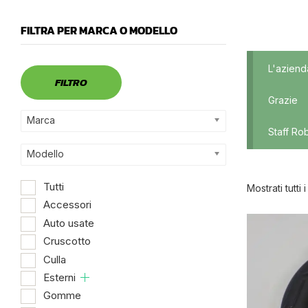
FILTRA PER MARCA O MODELLO
Marca
L'aziend
FILTRO
Grazie
Marca
Staff Ro
Modello
Tutti
Mostrati tutti i 
Accessori
Auto usate
Dispo
Cruscotto
Culla
Esterni
Gomme