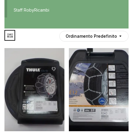
Accessori
Staff RobyRicambi
Auto usate
Cruscotto
Culla
Ordinamento Predefinito
Esterni
Gomme
Interni
Maniglie
Disponibile
Noleggio
In offerta
Parti meccaniche
Ponte
Spray
Deghiacciante