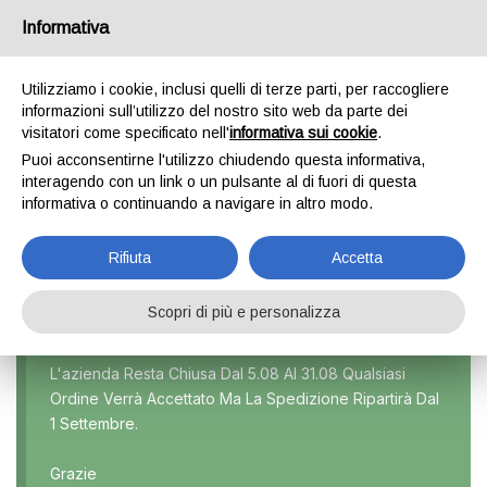
Informativa
0
Utilizziamo i cookie, inclusi quelli di terze parti, per raccogliere
informazioni sull’utilizzo del nostro sito web da parte dei
visitatori come specificato nell'
informativa sui cookie
.
TERIOS 2 SERIE
Puoi acconsentirne l'utilizzo chiudendo questa informativa,
interagendo con un link o un pulsante al di fuori di questa
Home
Prodotti taggati “Terios 2 serie”
informativa o continuando a navigare in altro modo.
Rifiuta
Accetta
Scopri di più e personalizza
Marca
L'azienda Resta Chiusa Dal 5.08 Al 31.08 Qualsiasi
Ordine Verrà Accettato Ma La Spedizione Ripartirà Dal
Modello
1 Settembre.
Tutti
Grazie