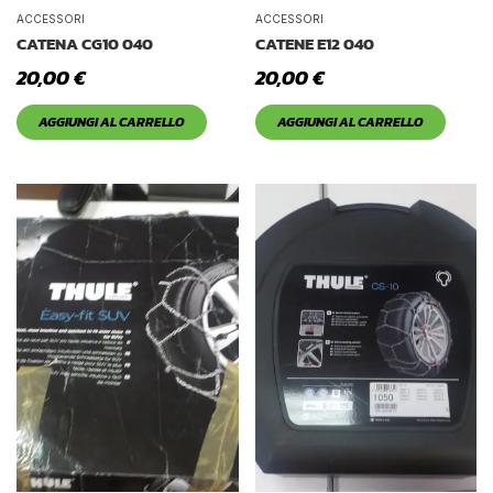
Tetto Auto
ACCESSORI
ACCESSORI
CATENA CG10 040
CATENE E12 040
20,00
€
20,00
€
AGGIUNGI AL CARRELLO
AGGIUNGI AL CARRELLO