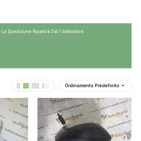
Tutti
 La Spedizione Ripartirà Dal 1 Settembre.
Accessori
Auto usate
Cruscotto
Culla
Esterni
Gomme
Ordinamento Predefinito
Interni
Maniglie
Noleggio
Parti meccaniche
Ponte
Spray Deghiacciante