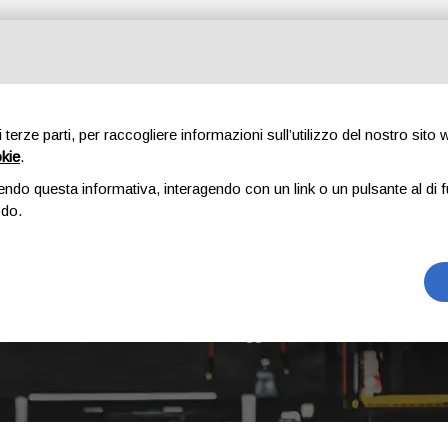
Tutte le categorie
di terze parti, per raccogliere informazioni sull’utilizzo del nostro sito
okie
.
E
CHI SIAMO
RICAMBI
AUTO
ACCESSORI
GOMME
endo questa informativa, interagendo con un link o un pulsante al di f
odo.
SEAT"
Home
Prodotti taggati “Seat"”