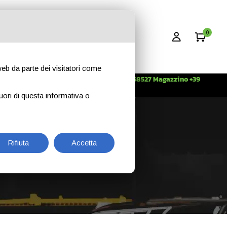
0
 web da parte dei visitatori come
Info +39 3396268527 Magazzino +39
CONTATTI
344 2638509
uori di questa informativa o
Rifiuta
Accetta