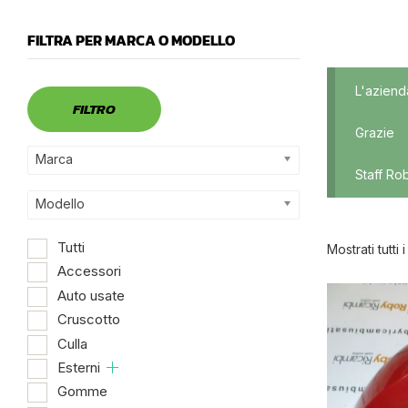
FILTRA PER MARCA O MODELLO
Marca
L'aziend
FILTRO
Grazie
Marca
Staff Ro
Modello
Tutti
Mostrati tutti i
Accessori
Auto usate
Dispo
Cruscotto
Culla
Esterni
Gomme