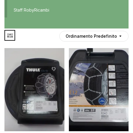
Accessori
Staff RobyRicambi
Auto usate
Cruscotto
Culla
Ordinamento Predefinito
Esterni
Gomme
Interni
Maniglie
Disponibile
Noleggio
In offerta
Parti meccaniche
Ponte
Spray
Deghiacciante