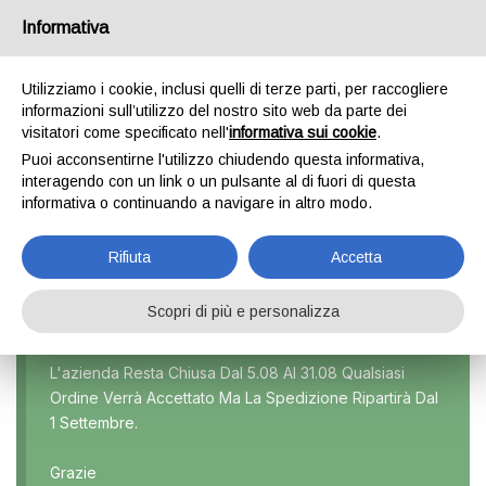
Informativa
0
Utilizziamo i cookie, inclusi quelli di terze parti, per raccogliere
informazioni sull’utilizzo del nostro sito web da parte dei
visitatori come specificato nell'
informativa sui cookie
.
PUNTO 1^ SERIE
Puoi acconsentirne l'utilizzo chiudendo questa informativa,
interagendo con un link o un pulsante al di fuori di questa
Home
Prodotti taggati “Punto 1^ serie”
informativa o continuando a navigare in altro modo.
Rifiuta
Accetta
Scopri di più e personalizza
Marca
L'azienda Resta Chiusa Dal 5.08 Al 31.08 Qualsiasi
Ordine Verrà Accettato Ma La Spedizione Ripartirà Dal
Modello
1 Settembre.
Tutti
Grazie