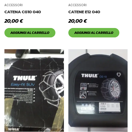
Tetto Auto
ACCESSORI
ACCESSORI
CATENA CG10 040
CATENE E12 040
20,00
€
20,00
€
AGGIUNGI AL CARRELLO
AGGIUNGI AL CARRELLO