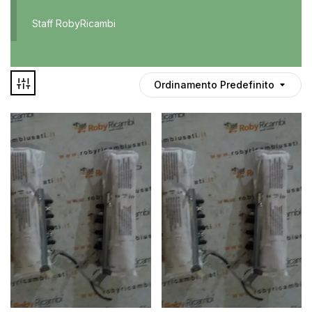
Accessori
Staff RobyRicambi
Auto usate
Cruscotto
Culla
Ordinamento Predefinito
Esterni
Gomme
Interni
Maniglie
Disponibile
Noleggio
In offerta
Parti meccaniche
Ponte
Spray
Deghiacciante