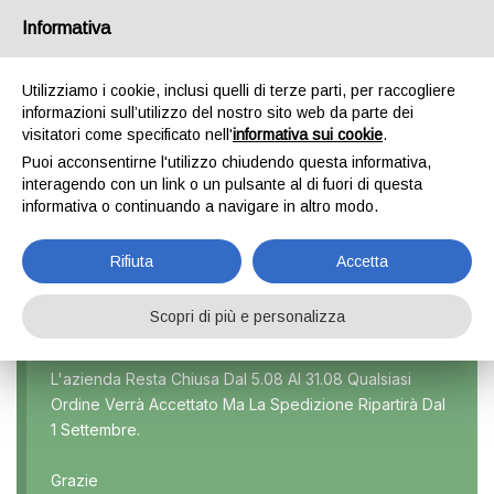
Informativa
0
Utilizziamo i cookie, inclusi quelli di terze parti, per raccogliere
informazioni sull’utilizzo del nostro sito web da parte dei
visitatori come specificato nell'
informativa sui cookie
.
POLO 7R
Puoi acconsentirne l'utilizzo chiudendo questa informativa,
interagendo con un link o un pulsante al di fuori di questa
Home
Prodotti taggati “Polo 7r”
informativa o continuando a navigare in altro modo.
Rifiuta
Accetta
Scopri di più e personalizza
Marca
L'azienda Resta Chiusa Dal 5.08 Al 31.08 Qualsiasi
Ordine Verrà Accettato Ma La Spedizione Ripartirà Dal
Modello
1 Settembre.
Tutti
Grazie