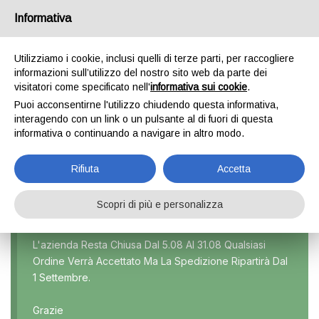
Informativa
0
Utilizziamo i cookie, inclusi quelli di terze parti, per raccogliere
informazioni sull’utilizzo del nostro sito web da parte dei
visitatori come specificato nell'
informativa sui cookie
.
NEMO
Puoi acconsentirne l'utilizzo chiudendo questa informativa,
interagendo con un link o un pulsante al di fuori di questa
Home
Prodotti taggati “Nemo”
informativa o continuando a navigare in altro modo.
Rifiuta
Accetta
Scopri di più e personalizza
Marca
L'azienda Resta Chiusa Dal 5.08 Al 31.08 Qualsiasi
Ordine Verrà Accettato Ma La Spedizione Ripartirà Dal
Modello
1 Settembre.
Tutti
Grazie