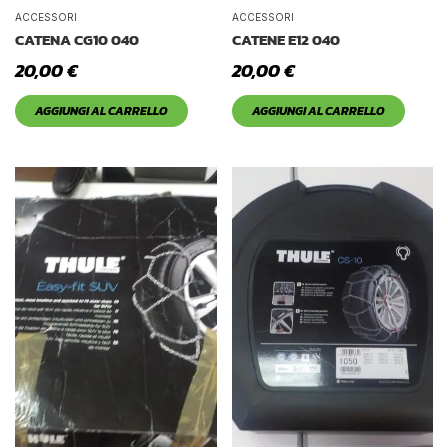
Tetto Auto
ACCESSORI
ACCESSORI
CATENA CG10 040
CATENE E12 040
20,00
€
20,00
€
AGGIUNGI AL CARRELLO
AGGIUNGI AL CARRELLO