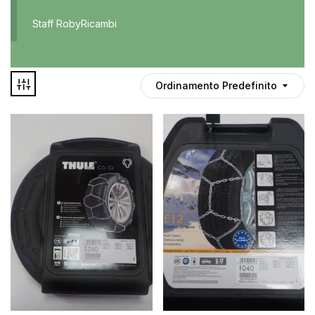
Accessori
Staff RobyRicambi
Auto usate
Cruscotto
Culla
Ordinamento Predefinito
Esterni
Gomme
Interni
Maniglie
Disponibile
Noleggio
In offerta
Parti meccaniche
Ponte
Spray
Deghiacciante