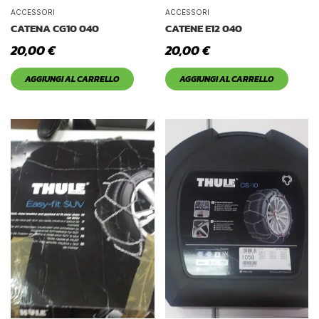
Tetto Auto
ACCESSORI
ACCESSORI
CATENA CG10 040
CATENE E12 040
20,00
€
20,00
€
AGGIUNGI AL CARRELLO
AGGIUNGI AL CARRELLO