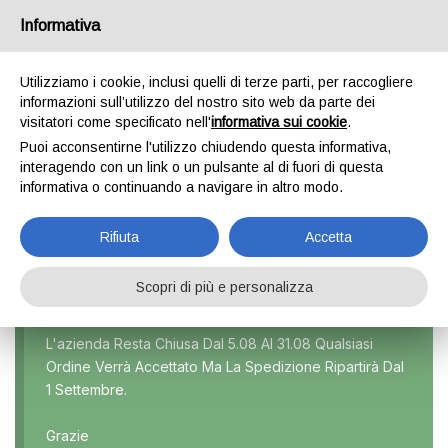
Informativa
0
Utilizziamo i cookie, inclusi quelli di terze parti, per raccogliere
informazioni sull’utilizzo del nostro sito web da parte dei
visitatori come specificato nell'
informativa sui cookie
.
GRAND CHEROKEE
Puoi acconsentirne l'utilizzo chiudendo questa informativa,
interagendo con un link o un pulsante al di fuori di questa
Home
Prodotti taggati “Grand Cherokee”
informativa o continuando a navigare in altro modo.
Rifiuta
Accetta
Scopri di più e personalizza
Marca
L'azienda Resta Chiusa Dal 5.08 Al 31.08 Qualsiasi
Ordine Verrà Accettato Ma La Spedizione Ripartirà Dal
Modello
1 Settembre.
Tutti
Grazie