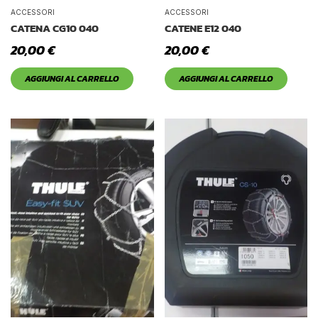
Tetto Auto
ACCESSORI
ACCESSORI
CATENA CG10 040
CATENE E12 040
20,00
€
20,00
€
AGGIUNGI AL CARRELLO
AGGIUNGI AL CARRELLO