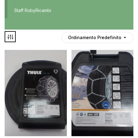
Accessori
Staff RobyRicambi
Auto usate
Cruscotto
Culla
Ordinamento Predefinito
Esterni
Gomme
Interni
Maniglie
Disponibile
Noleggio
In offerta
Parti meccaniche
Ponte
Spray
Deghiacciante