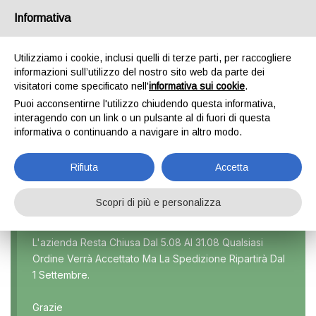
Informativa
0
Utilizziamo i cookie, inclusi quelli di terze parti, per raccogliere
informazioni sull’utilizzo del nostro sito web da parte dei
visitatori come specificato nell'
informativa sui cookie
.
FREELANDER
Puoi acconsentirne l'utilizzo chiudendo questa informativa,
interagendo con un link o un pulsante al di fuori di questa
Home
Prodotti taggati “Freelander”
informativa o continuando a navigare in altro modo.
Rifiuta
Accetta
Scopri di più e personalizza
Marca
L'azienda Resta Chiusa Dal 5.08 Al 31.08 Qualsiasi
Ordine Verrà Accettato Ma La Spedizione Ripartirà Dal
Modello
1 Settembre.
Tutti
Grazie