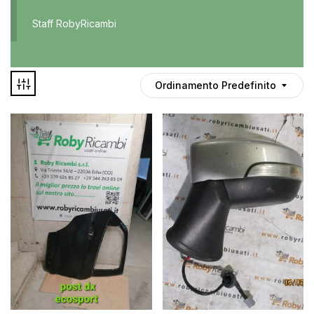
Accessori
Staff RobyRicambi
Auto usate
Cruscotto
Culla
Ordinamento Predefinito
Esterni
Gomme
Interni
Maniglie
Disponibile
Noleggio
In offerta
Parti meccaniche
Ponte
Spray
Deghiacciante