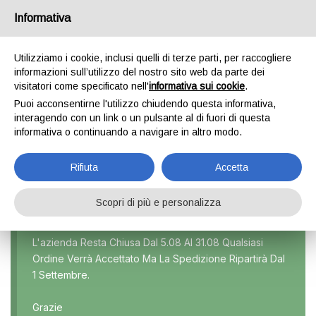
Informativa
0
Utilizziamo i cookie, inclusi quelli di terze parti, per raccogliere
informazioni sull’utilizzo del nostro sito web da parte dei
visitatori come specificato nell'
informativa sui cookie
.
ECOSPORT
Puoi acconsentirne l'utilizzo chiudendo questa informativa,
interagendo con un link o un pulsante al di fuori di questa
Home
Prodotti taggati “Ecosport”
informativa o continuando a navigare in altro modo.
Rifiuta
Accetta
Scopri di più e personalizza
Marca
L'azienda Resta Chiusa Dal 5.08 Al 31.08 Qualsiasi
Ordine Verrà Accettato Ma La Spedizione Ripartirà Dal
Modello
1 Settembre.
Tutti
Grazie