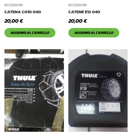
Tetto Auto
ACCESSORI
ACCESSORI
CATENA CG10 040
CATENE E12 040
20,00
€
20,00
€
AGGIUNGI AL CARRELLO
AGGIUNGI AL CARRELLO