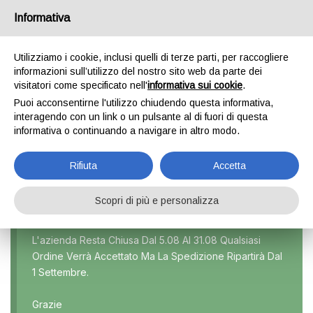
Informativa
0
Utilizziamo i cookie, inclusi quelli di terze parti, per raccogliere
informazioni sull’utilizzo del nostro sito web da parte dei
visitatori come specificato nell'
informativa sui cookie
.
CLASSE C 220 BERLINA
Puoi acconsentirne l'utilizzo chiudendo questa informativa,
interagendo con un link o un pulsante al di fuori di questa
Home
Prodotti taggati “Classe C 220 berlina”
informativa o continuando a navigare in altro modo.
Rifiuta
Accetta
Scopri di più e personalizza
Marca
L'azienda Resta Chiusa Dal 5.08 Al 31.08 Qualsiasi
Ordine Verrà Accettato Ma La Spedizione Ripartirà Dal
Modello
1 Settembre.
Tutti
Grazie