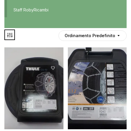
Accessori
Staff RobyRicambi
Auto usate
Cruscotto
Culla
Ordinamento Predefinito
Esterni
Gomme
Interni
Maniglie
Disponibile
Noleggio
In offerta
Parti meccaniche
Ponte
Spray
Deghiacciante