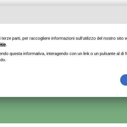
Tutte le categorie
di terze parti, per raccogliere informazioni sull’utilizzo del nostro sito
okie
.
E
CHI SIAMO
RICAMBI
AUTO
ACCESSORI
GOMME
endo questa informativa, interagendo con un link o un pulsante al di f
odo.
ovisore sinistro nero – Honda Crv
rrà Accettato Ma La Spedizione Ripartirà Dal 1 Settembre.