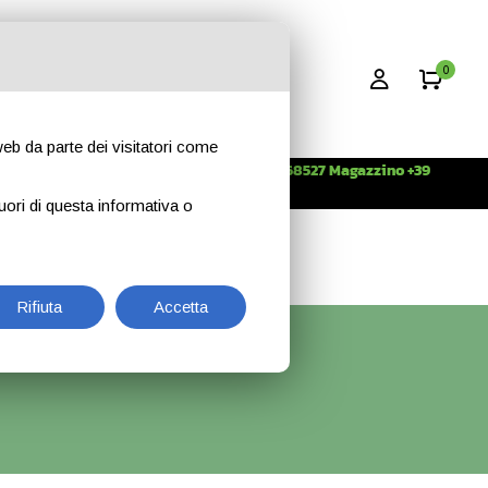
0
 web da parte dei visitatori come
Info +39 3396268527 Magazzino +39
CONTATTI
344 2638509
uori di questa informativa o
Rifiuta
Accetta