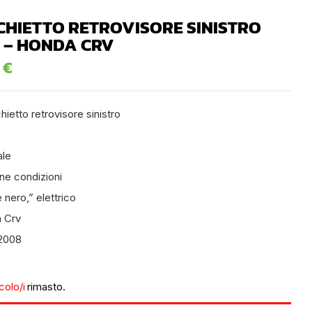
CHIETTO RETROVISORE SINISTRO
 – HONDA CRV
0
€
ietto retrovisore sinistro
ale
ne condizioni
 nero,” elettrico
 Crv
2008
icolo/i
rimasto.