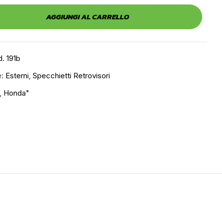
AGGIUNGI AL CARRELLO
. 191b
e:
Esterni
,
Specchietti Retrovisori
,
Honda"