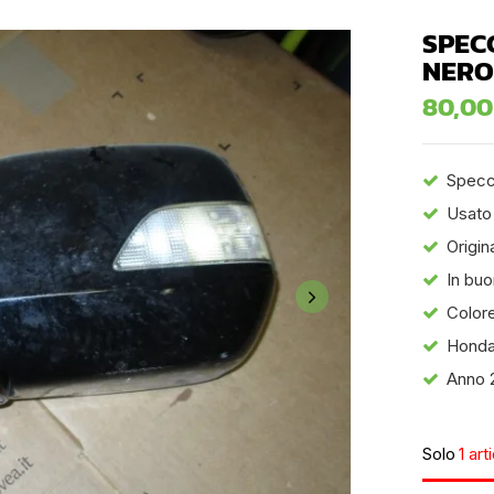
SPEC
NERO
80,0
Specch
Usato
Origin
In buo
Colore
Honda
Anno 
Solo
1 art