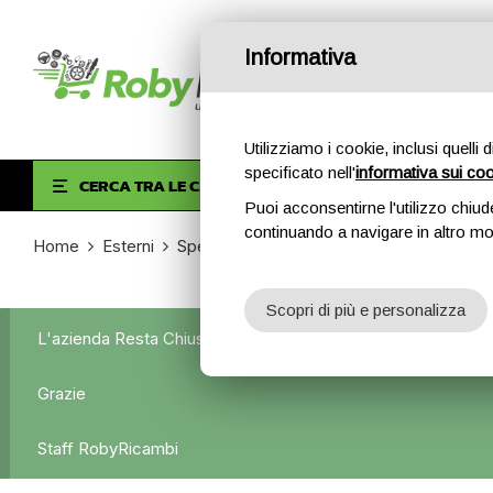
Informativa
Utilizziamo i cookie, inclusi quelli 
specificato nell'
informativa sui co
HOM
CERCA TRA LE CATEGORIE
Puoi acconsentirne l'utilizzo chiud
continuando a navigare in altro m
Home
Esterni
Specchietti retrovisori
Specchietto retr
Scopri di più e personalizza
L'azienda Resta Chiusa Dal 5.08 Al 31.08 Qualsiasi Ordine Ve
Grazie
Staff RobyRicambi