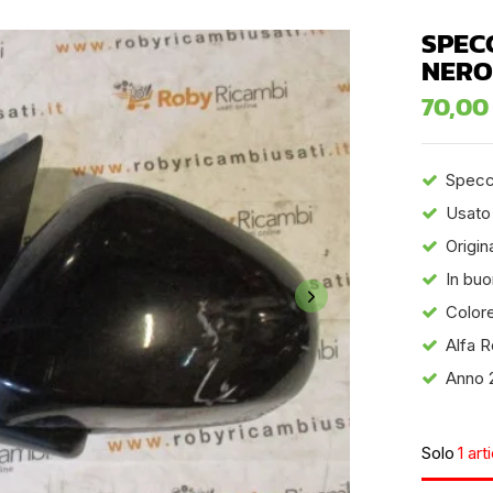
SPEC
NERO
70,0
Specch
Usato
Origin
In buo
Colore
Alfa R
Anno 
Solo
1 art