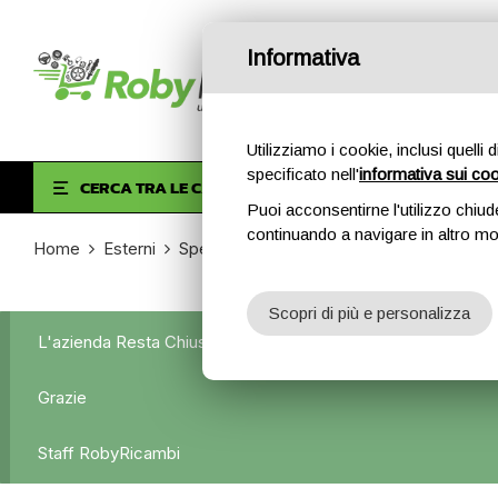
Informativa
Utilizziamo i cookie, inclusi quelli 
specificato nell'
informativa sui co
HOM
CERCA TRA LE CATEGORIE
Puoi acconsentirne l'utilizzo chiud
continuando a navigare in altro m
Home
Esterni
Specchietti retrovisori
Specchietto retr
Scopri di più e personalizza
L'azienda Resta Chiusa Dal 5.08 Al 31.08 Qualsiasi Ordine Ve
Grazie
Staff RobyRicambi