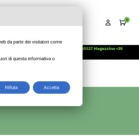
0
 web da parte dei visitatori come
Info +39 3396268527 Magazzino +39
CONTATTI
344 2638509
uori di questa informativa o
Rifiuta
Accetta