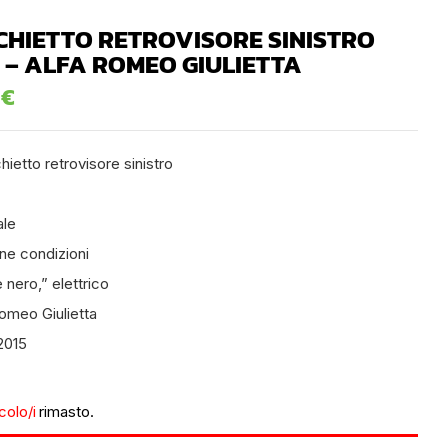
CHIETTO RETROVISORE SINISTRO
 – ALFA ROMEO GIULIETTA
0
€
ietto retrovisore sinistro
ale
ne condizioni
 nero,” elettrico
omeo Giulietta
2015
icolo/i
rimasto.