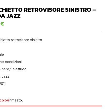
CHIETTO RETROVISORE SINISTRO –
A JAZZ
0
€
ietto retrovisore sinistro
ale
ne condizioni
 nero,” elettrico
 Jazz
2011
icolo/i
rimasto.