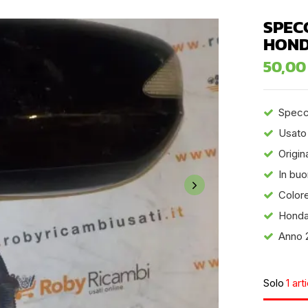
SPEC
HOND
50,0
Specch
Usato
Origin
In buo
Colore
Honda
Anno 
Solo
1 art