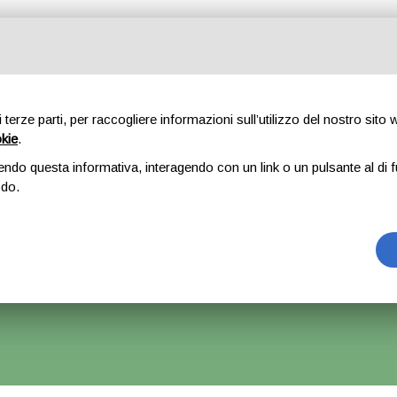
Tutte le categorie
di terze parti, per raccogliere informazioni sull’utilizzo del nostro sito
okie
.
E
CHI SIAMO
RICAMBI
AUTO
ACCESSORI
GOMME
endo questa informativa, interagendo con un link o un pulsante al di f
odo.
ovisore sinistro – Honda Jazz
rrà Accettato Ma La Spedizione Ripartirà Dal 1 Settembre.