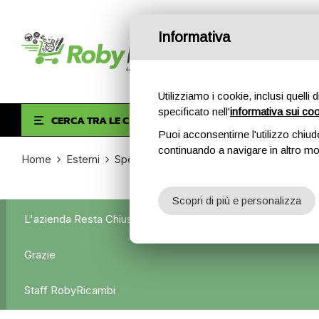
Informativa
Utilizziamo i cookie, inclusi quelli 
specificato nell'
informativa sui co
HOM
CERCA TRA LE CATEGORIE
Puoi acconsentirne l'utilizzo chiud
continuando a navigare in altro m
Home
Esterni
Specchietti retrovisori
Specchietto retr
Scopri di più e personalizza
L'azienda Resta Chiusa Dal 5.08 Al 31.08 Qualsiasi Ordine Ve
Grazie
Staff RobyRicambi