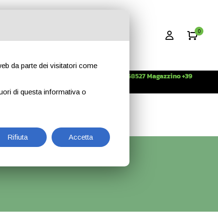
0
 web da parte dei visitatori come
Info +39 3396268527 Magazzino +39
CONTATTI
344 2638509
uori di questa informativa o
Rifiuta
Accetta