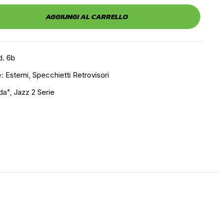
AGGIUNGI AL CARRELLO
d. 6b
e:
Esterni
,
Specchietti Retrovisori
da"
,
Jazz 2 Serie