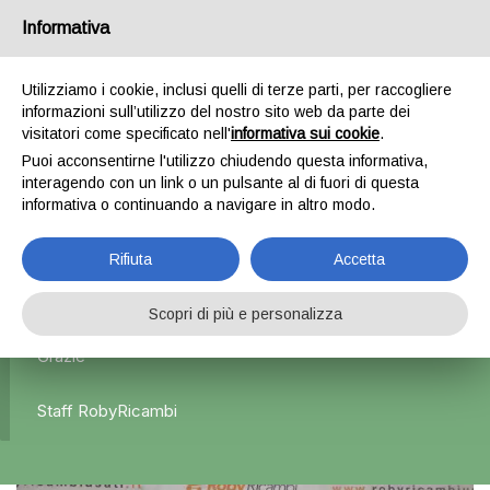
Informativa
0
Utilizziamo i cookie, inclusi quelli di terze parti, per raccogliere
informazioni sull’utilizzo del nostro sito web da parte dei
Home
Esterni
Specchietti retrovisori
Specchietto
visitatori come specificato nell'
informativa sui cookie
.
retrovisore sinistro – Ford Focus
Puoi acconsentirne l'utilizzo chiudendo questa informativa,
interagendo con un link o un pulsante al di fuori di questa
informativa o continuando a navigare in altro modo.
L'azienda Resta Chiusa Dal 5.08 Al 31.08 Qualsiasi
Rifiuta
Accetta
Ordine Verrà Accettato Ma La Spedizione Ripartirà Dal 1
Settembre.
Scopri di più e personalizza
Grazie
Staff RobyRicambi