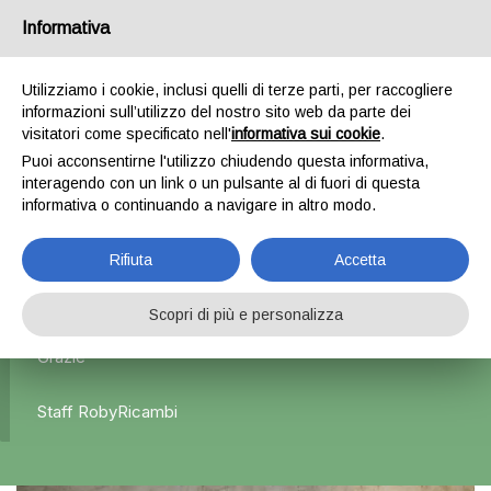
Informativa
0
Utilizziamo i cookie, inclusi quelli di terze parti, per raccogliere
informazioni sull’utilizzo del nostro sito web da parte dei
Home
Esterni
Specchietti retrovisori
Specchietto
visitatori come specificato nell'
informativa sui cookie
.
retrovisore sinistro argento – Volkswagen Polo 6
Puoi acconsentirne l'utilizzo chiudendo questa informativa,
interagendo con un link o un pulsante al di fuori di questa
informativa o continuando a navigare in altro modo.
L'azienda Resta Chiusa Dal 5.08 Al 31.08 Qualsiasi
Rifiuta
Accetta
Ordine Verrà Accettato Ma La Spedizione Ripartirà Dal 1
Settembre.
Scopri di più e personalizza
Grazie
Staff RobyRicambi