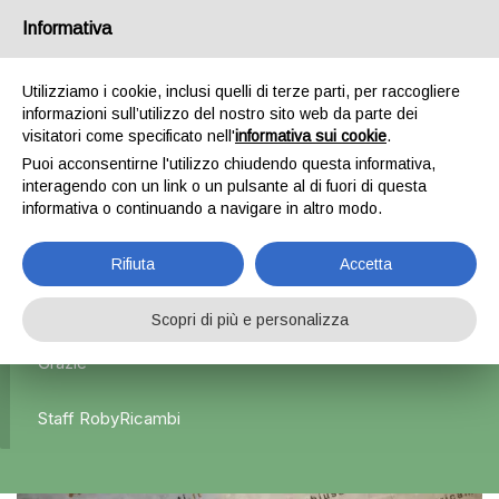
Informativa
0
Utilizziamo i cookie, inclusi quelli di terze parti, per raccogliere
informazioni sull’utilizzo del nostro sito web da parte dei
Home
Esterni
Specchietti retrovisori
Specchietto
visitatori come specificato nell'
informativa sui cookie
.
retrovisore sinistro – Alfa Romeo Giulietta
Puoi acconsentirne l'utilizzo chiudendo questa informativa,
interagendo con un link o un pulsante al di fuori di questa
informativa o continuando a navigare in altro modo.
L'azienda Resta Chiusa Dal 5.08 Al 31.08 Qualsiasi
Rifiuta
Accetta
Ordine Verrà Accettato Ma La Spedizione Ripartirà Dal 1
Settembre.
Scopri di più e personalizza
Grazie
Staff RobyRicambi