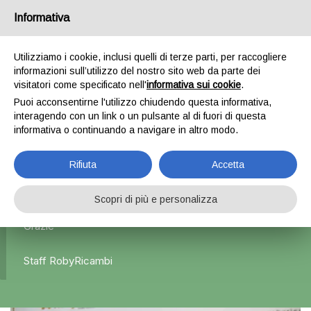
Informativa
0
Utilizziamo i cookie, inclusi quelli di terze parti, per raccogliere
informazioni sull’utilizzo del nostro sito web da parte dei
Home
Esterni
Specchietti retrovisori
Specchietto
visitatori come specificato nell'
informativa sui cookie
.
retrovisore destro – Suzuki Splash
Puoi acconsentirne l'utilizzo chiudendo questa informativa,
interagendo con un link o un pulsante al di fuori di questa
informativa o continuando a navigare in altro modo.
L'azienda Resta Chiusa Dal 5.08 Al 31.08 Qualsiasi
Rifiuta
Accetta
Ordine Verrà Accettato Ma La Spedizione Ripartirà Dal 1
Settembre.
Scopri di più e personalizza
Grazie
Staff RobyRicambi