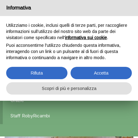
Informativa
0
Utilizziamo i cookie, inclusi quelli di terze parti, per raccogliere
informazioni sull’utilizzo del nostro sito web da parte dei
Home
Esterni
Specchietti retrovisori
Specchietto
visitatori come specificato nell'
informativa sui cookie
.
retrovisore destro – Renault Clio 4 serie
Puoi acconsentirne l'utilizzo chiudendo questa informativa,
interagendo con un link o un pulsante al di fuori di questa
informativa o continuando a navigare in altro modo.
L'azienda Resta Chiusa Dal 5.08 Al 31.08 Qualsiasi
Rifiuta
Accetta
Ordine Verrà Accettato Ma La Spedizione Ripartirà Dal 1
Settembre.
Scopri di più e personalizza
Grazie
Staff RobyRicambi