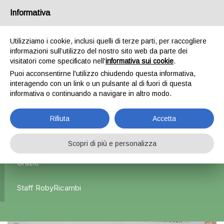
Informativa
0
Utilizziamo i cookie, inclusi quelli di terze parti, per raccogliere
informazioni sull’utilizzo del nostro sito web da parte dei
Home
Esterni
Specchietti retrovisori
Specchietto
visitatori come specificato nell'
informativa sui cookie
.
retrovisore destro nero – Nissan Qashqai
Puoi acconsentirne l'utilizzo chiudendo questa informativa,
interagendo con un link o un pulsante al di fuori di questa
informativa o continuando a navigare in altro modo.
L'azienda Resta Chiusa Dal 5.08 Al 31.08 Qualsiasi
Rifiuta
Accetta
Ordine Verrà Accettato Ma La Spedizione Ripartirà Dal 1
Settembre.
Scopri di più e personalizza
Grazie
Staff RobyRicambi