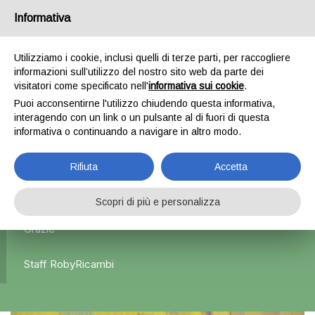
Informativa
0
Utilizziamo i cookie, inclusi quelli di terze parti, per raccogliere
informazioni sull’utilizzo del nostro sito web da parte dei
Home
Esterni
Specchietti retrovisori
Specchietto
visitatori come specificato nell'
informativa sui cookie
.
retrovisore destro nero – Ford Transit
Puoi acconsentirne l'utilizzo chiudendo questa informativa,
interagendo con un link o un pulsante al di fuori di questa
informativa o continuando a navigare in altro modo.
L'azienda Resta Chiusa Dal 5.08 Al 31.08 Qualsiasi
Rifiuta
Accetta
Ordine Verrà Accettato Ma La Spedizione Ripartirà Dal 1
Settembre.
Scopri di più e personalizza
Grazie
Staff RobyRicambi