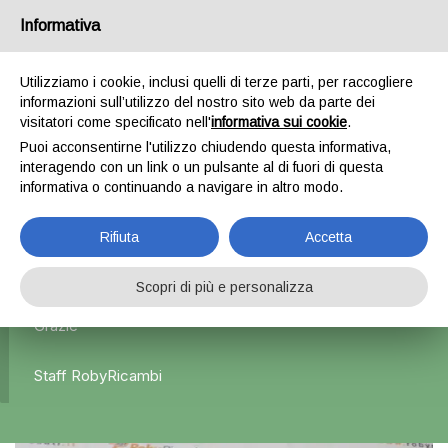
Informativa
0
Utilizziamo i cookie, inclusi quelli di terze parti, per raccogliere
informazioni sull’utilizzo del nostro sito web da parte dei
Home
Esterni
Specchietti retrovisori
Specchietto
visitatori come specificato nell'
informativa sui cookie
.
retrovisore destro blu – Nissan qasqhai
Puoi acconsentirne l'utilizzo chiudendo questa informativa,
interagendo con un link o un pulsante al di fuori di questa
informativa o continuando a navigare in altro modo.
L'azienda Resta Chiusa Dal 5.08 Al 31.08 Qualsiasi
Rifiuta
Accetta
Ordine Verrà Accettato Ma La Spedizione Ripartirà Dal 1
Settembre.
Scopri di più e personalizza
Grazie
Staff RobyRicambi