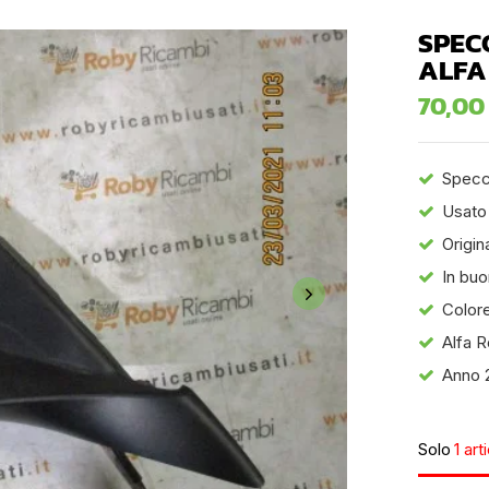
SPEC
ALFA
70,0
Specch
Usato
Origin
In buo
Colore
Alfa R
Anno 
Solo
1 art