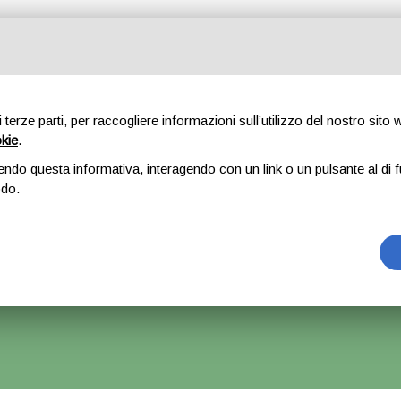
Tutte le categorie
di terze parti, per raccogliere informazioni sull’utilizzo del nostro sito
okie
.
E
CHI SIAMO
RICAMBI
AUTO
ACCESSORI
GOMME
endo questa informativa, interagendo con un link o un pulsante al di f
odo.
ovisore destro – Alfa Romeo Giulietta
rrà Accettato Ma La Spedizione Ripartirà Dal 1 Settembre.