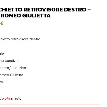
CHIETTO RETROVISORE DESTRO –
 ROMEO GIULIETTA
0
€
ietto retrovisore destro
ale
ne condizioni
 nero,” elettrico
omeo Giulietta
2013
icolo/i
rimasto.