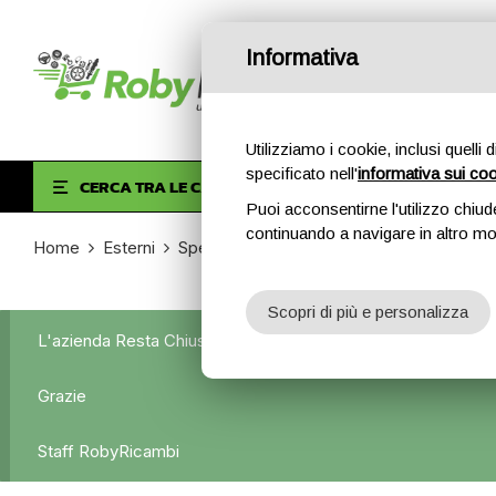
Informativa
Utilizziamo i cookie, inclusi quelli 
specificato nell'
informativa sui co
HOM
CERCA TRA LE CATEGORIE
Puoi acconsentirne l'utilizzo chiud
continuando a navigare in altro m
Home
Esterni
Specchietti retrovisori
Specchietto retr
Scopri di più e personalizza
L'azienda Resta Chiusa Dal 5.08 Al 31.08 Qualsiasi Ordine Ve
Grazie
Staff RobyRicambi