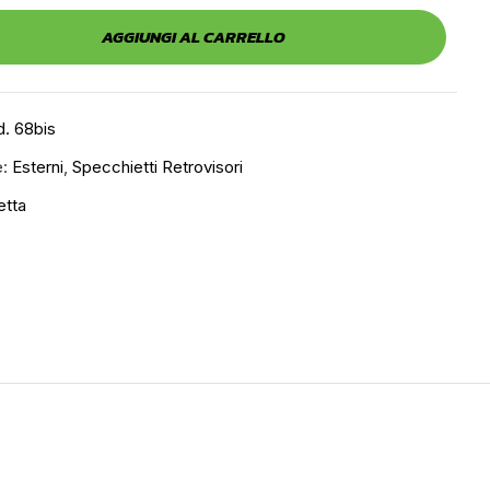
AGGIUNGI AL CARRELLO
. 68bis
e:
Esterni
,
Specchietti Retrovisori
ietta