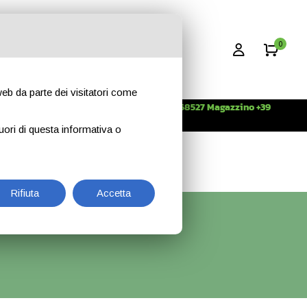
0
 web da parte dei visitatori come
Info +39 3396268527 Magazzino +39
CONTATTI
344 2638509
uori di questa informativa o
Rifiuta
Accetta