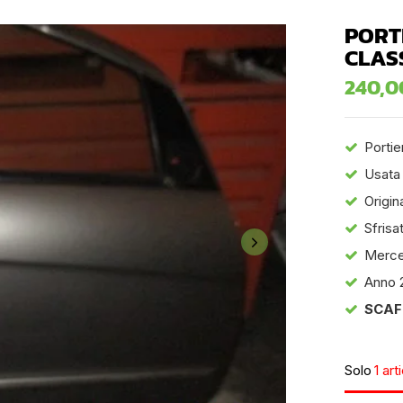
PORT
CLAS
240,
Portie
Usata
Origin
Sfrisa
Merce
Anno 
SCAF
Solo
1 art