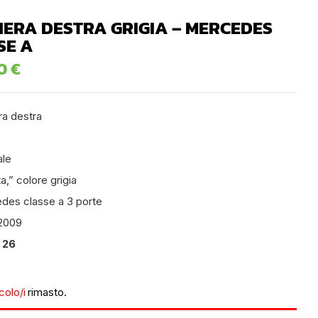
IERA DESTRA GRIGIA – MERCEDES
SE A
00
€
ra destra
ale
ta,” colore grigia
des classe a 3 porte
2009
 26
icolo/i
rimasto.