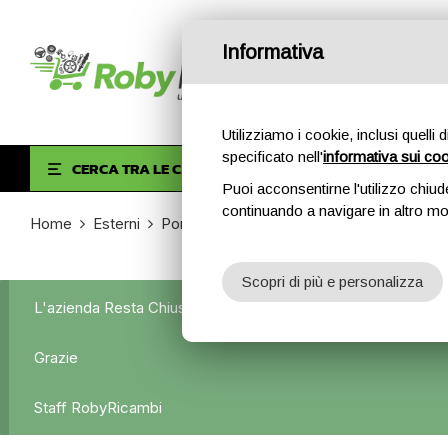
Informativa
Utilizziamo i cookie, inclusi quelli 
specificato nell'
informativa sui co
HOM
CERCA TRA LE CATEGORIE
Puoi acconsentirne l'utilizzo chiud
continuando a navigare in altro m
Home
Esterni
Portiere anteriori e posteriori
Portiera d
Scopri di più e personalizza
L'azienda Resta Chiusa Dal 5.08 Al 31.08 Qualsiasi Ordine Ve
Grazie
Staff RobyRicambi