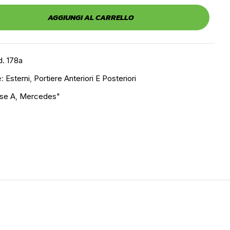
AGGIUNGI AL CARRELLO
. 178a
e:
Esterni
,
Portiere Anteriori E Posteriori
se A
,
Mercedes"