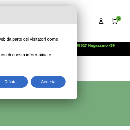
0
 web da parte dei visitatori come
Info +39 3396268527 Magazzino +39
CONTATTI
344 2638509
uori di questa informativa o
Rifiuta
Accetta