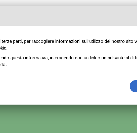
Tutte le categorie
di terze parti, per raccogliere informazioni sull’utilizzo del nostro sito
okie
.
E
CHI SIAMO
RICAMBI
AUTO
ACCESSORI
GOMME
endo questa informativa, interagendo con un link o un pulsante al di f
odo.
estra grigia – Mercedes classe a
rrà Accettato Ma La Spedizione Ripartirà Dal 1 Settembre.