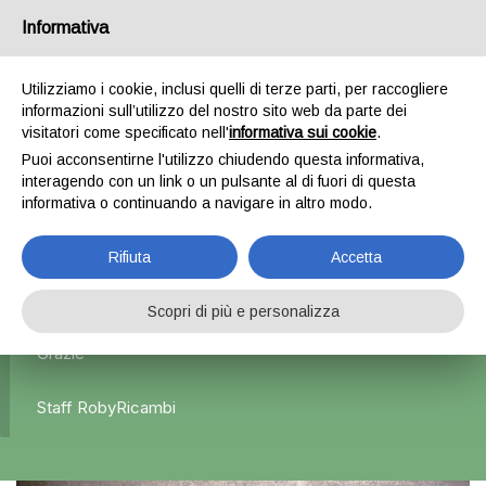
Informativa
0
Utilizziamo i cookie, inclusi quelli di terze parti, per raccogliere
informazioni sull’utilizzo del nostro sito web da parte dei
Home
Esterni
Portelloni posteriori
Portellone
visitatori come specificato nell'
informativa sui cookie
.
posteriore grigio – Chevrolet Kalos
Puoi acconsentirne l'utilizzo chiudendo questa informativa,
interagendo con un link o un pulsante al di fuori di questa
informativa o continuando a navigare in altro modo.
L'azienda Resta Chiusa Dal 5.08 Al 31.08 Qualsiasi
Rifiuta
Accetta
Ordine Verrà Accettato Ma La Spedizione Ripartirà Dal 1
Settembre.
Scopri di più e personalizza
Grazie
Staff RobyRicambi