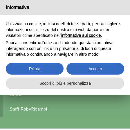
Informativa
0
Utilizziamo i cookie, inclusi quelli di terze parti, per raccogliere
informazioni sull’utilizzo del nostro sito web da parte dei
Home
Esterni
Portiere anteriori e posteriori
visitatori come specificato nell'
informativa sui cookie
.
Porta/Portiera Anteriore Sinistra x Renault Capture – 2015
Puoi acconsentirne l'utilizzo chiudendo questa informativa,
interagendo con un link o un pulsante al di fuori di questa
informativa o continuando a navigare in altro modo.
L'azienda Resta Chiusa Dal 5.08 Al 31.08 Qualsiasi
Rifiuta
Accetta
Ordine Verrà Accettato Ma La Spedizione Ripartirà Dal 1
Settembre.
Scopri di più e personalizza
Grazie
Staff RobyRicambi