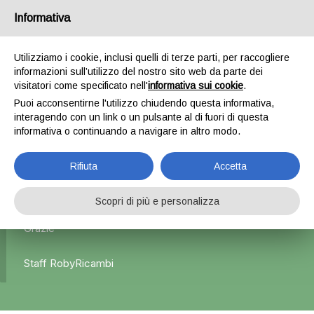
Informativa
0
Utilizziamo i cookie, inclusi quelli di terze parti, per raccogliere
informazioni sull’utilizzo del nostro sito web da parte dei
Home
Parti meccaniche
Differenziale
Ponte/Assale
visitatori come specificato nell'
informativa sui cookie
.
Posteriore x Alfa Romeo Stelvio 4×4 a disco – 2019>
Puoi acconsentirne l'utilizzo chiudendo questa informativa,
interagendo con un link o un pulsante al di fuori di questa
informativa o continuando a navigare in altro modo.
L'azienda Resta Chiusa Dal 5.08 Al 31.08 Qualsiasi
Rifiuta
Accetta
Ordine Verrà Accettato Ma La Spedizione Ripartirà Dal 1
Settembre.
Scopri di più e personalizza
Grazie
Staff RobyRicambi