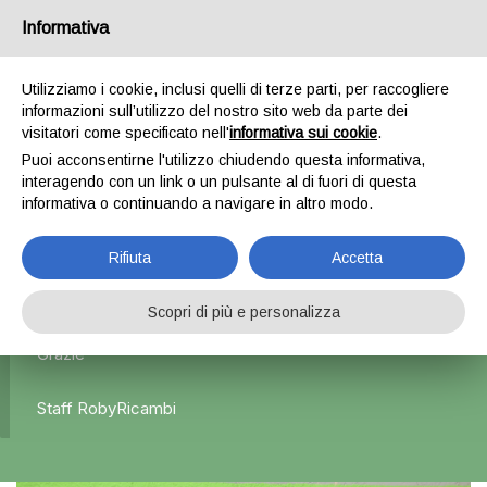
Informativa
0
Utilizziamo i cookie, inclusi quelli di terze parti, per raccogliere
informazioni sull’utilizzo del nostro sito web da parte dei
Home
Esterni
Paraurti posteriori e anteriori
Paraurti
visitatori come specificato nell'
informativa sui cookie
.
Posteriore x Volkswagen UP – 2012
Puoi acconsentirne l'utilizzo chiudendo questa informativa,
interagendo con un link o un pulsante al di fuori di questa
informativa o continuando a navigare in altro modo.
L'azienda Resta Chiusa Dal 5.08 Al 31.08 Qualsiasi
Rifiuta
Accetta
Ordine Verrà Accettato Ma La Spedizione Ripartirà Dal 1
Settembre.
Scopri di più e personalizza
Grazie
Staff RobyRicambi