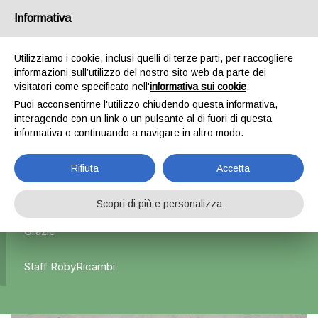
Informativa
0
Utilizziamo i cookie, inclusi quelli di terze parti, per raccogliere
informazioni sull’utilizzo del nostro sito web da parte dei
Home
Esterni
Paraurti posteriori e anteriori
Paraurti
visitatori come specificato nell'
informativa sui cookie
.
posteriore Volkswagen Golf 6 – 2010
Puoi acconsentirne l'utilizzo chiudendo questa informativa,
interagendo con un link o un pulsante al di fuori di questa
informativa o continuando a navigare in altro modo.
L'azienda Resta Chiusa Dal 5.08 Al 31.08 Qualsiasi
Rifiuta
Accetta
Ordine Verrà Accettato Ma La Spedizione Ripartirà Dal 1
Settembre.
Scopri di più e personalizza
Grazie
Staff RobyRicambi