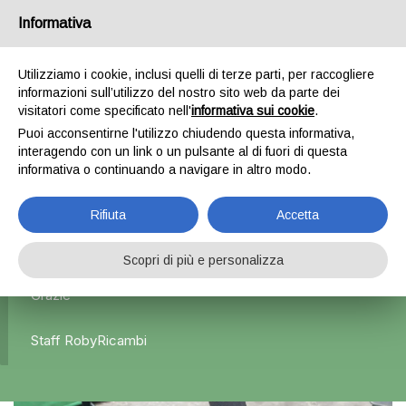
Informativa
0
Utilizziamo i cookie, inclusi quelli di terze parti, per raccogliere
informazioni sull’utilizzo del nostro sito web da parte dei
Home
Parti meccaniche
Motore
Motore x Alfa
visitatori come specificato nell'
informativa sui cookie
.
Romeo Giulietta – 940A3000 – 2014 / 1.6 JTD
Puoi acconsentirne l'utilizzo chiudendo questa informativa,
interagendo con un link o un pulsante al di fuori di questa
informativa o continuando a navigare in altro modo.
L'azienda Resta Chiusa Dal 5.08 Al 31.08 Qualsiasi
Rifiuta
Accetta
Ordine Verrà Accettato Ma La Spedizione Ripartirà Dal 1
Settembre.
Scopri di più e personalizza
Grazie
Staff RobyRicambi