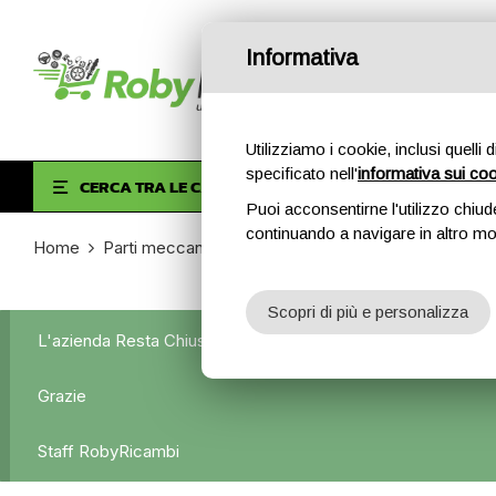
Informativa
Utilizziamo i cookie, inclusi quelli 
specificato nell'
informativa sui co
HOM
CERCA TRA LE CATEGORIE
Puoi acconsentirne l'utilizzo chiud
continuando a navigare in altro m
Home
Parti meccaniche
Meccanica anteriore completa
Scopri di più e personalizza
L'azienda Resta Chiusa Dal 5.08 Al 31.08 Qualsiasi Ordine Ve
Grazie
Staff RobyRicambi