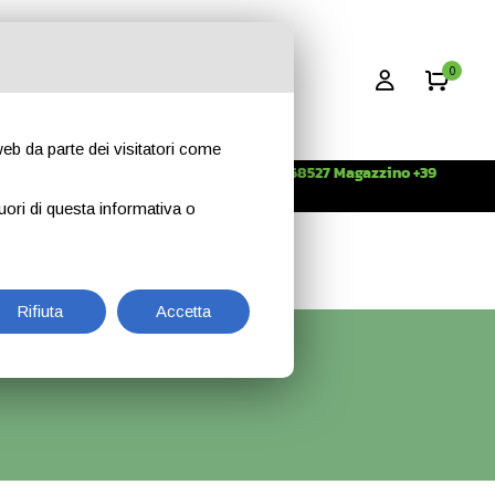
0
 web da parte dei visitatori come
Info +39 3396268527 Magazzino +39
CONTATTI
344 2638509
uori di questa informativa o
Rifiuta
Accetta