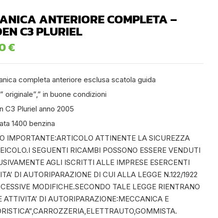
ANICA ANTERIORE COMPLETA –
OEN C3 PLURIEL
00
€
nica completa anteriore esclusa scatola guida
” originale”,” in buone condizioni
n C3 Pluriel anno 2005
rata 1400 benzina
SO IMPORTANTE:ARTICOLO ATTINENTE LA SICUREZZA
VEICOLO.I SEGUENTI RICAMBI POSSONO ESSERE VENDUTI
SIVAMENTE AGLI ISCRITTI ALLE IMPRESE ESERCENTI
ITA’ DI AUTORIPARAZIONE DI CUI ALLA LEGGE N.122/1922
CCESSIVE MODIFICHE.SECONDO TALE LEGGE RIENTRANO
 ATTIVITA’ DI AUTORIPARAZIONE:MECCANICA E
RISTICA”,CARROZZERIA,ELETTRAUTO,GOMMISTA.