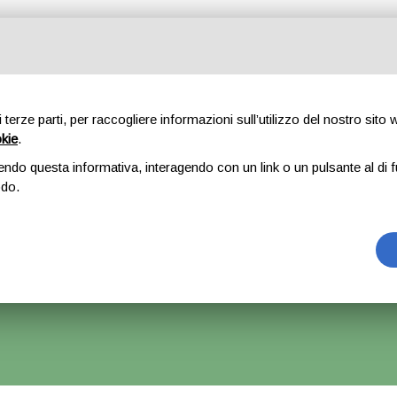
Tutte le categorie
di terze parti, per raccogliere informazioni sull’utilizzo del nostro sito
okie
.
E
CHI SIAMO
RICAMBI
AUTO
ACCESSORI
GOMME
endo questa informativa, interagendo con un link o un pulsante al di f
odo.
Meccanica anteriore completa – Citroen C3 Pluriel
rrà Accettato Ma La Spedizione Ripartirà Dal 1 Settembre.