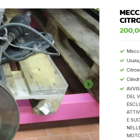
MECC
CITR
200,
Mecca
Usata,
Citroe
Cilind
AVVI
DEL 
ESCLU
ATTIV
E SU
NELLE
MOTO