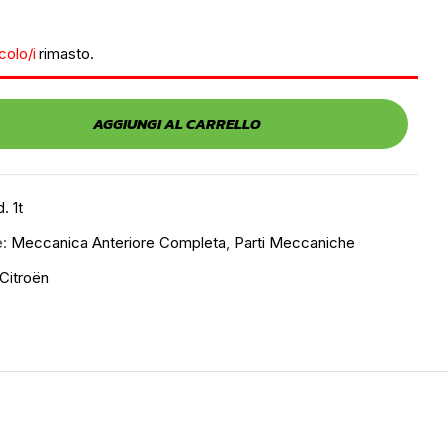
icolo/i
rimasto.
AGGIUNGI AL CARRELLO
. 1t
e:
Meccanica Anteriore Completa
,
Parti Meccaniche
Citroën