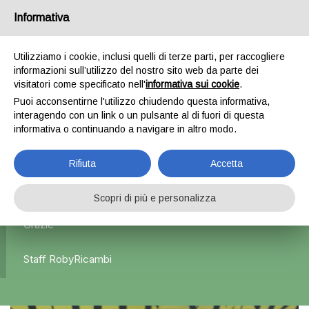
Informativa
0
Utilizziamo i cookie, inclusi quelli di terze parti, per raccogliere
informazioni sull’utilizzo del nostro sito web da parte dei
Home
Maniglie
Maniglia interna lato guida Alfa Romeo
visitatori come specificato nell'
informativa sui cookie
.
Giulietta
Puoi acconsentirne l'utilizzo chiudendo questa informativa,
interagendo con un link o un pulsante al di fuori di questa
informativa o continuando a navigare in altro modo.
L'azienda Resta Chiusa Dal 5.08 Al 31.08 Qualsiasi
Rifiuta
Accetta
Ordine Verrà Accettato Ma La Spedizione Ripartirà Dal 1
Settembre.
Scopri di più e personalizza
Grazie
Staff RobyRicambi