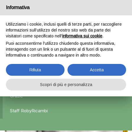
Informativa
0
Utilizziamo i cookie, inclusi quelli di terze parti, per raccogliere
informazioni sull’utilizzo del nostro sito web da parte dei
Home
Interni
Interno completo
Interni/Tappezzeria +
visitatori come specificato nell'
informativa sui cookie
.
Interno porte Lancia y – 2017
Puoi acconsentirne l'utilizzo chiudendo questa informativa,
interagendo con un link o un pulsante al di fuori di questa
informativa o continuando a navigare in altro modo.
L'azienda Resta Chiusa Dal 5.08 Al 31.08 Qualsiasi
Rifiuta
Accetta
Ordine Verrà Accettato Ma La Spedizione Ripartirà Dal 1
Settembre.
Scopri di più e personalizza
Grazie
Staff RobyRicambi