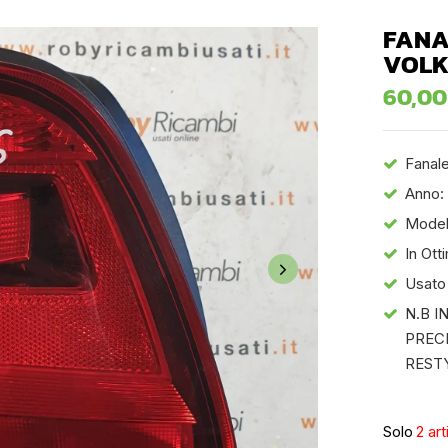
FANA
VOLK
60,0
Fanale
Anno:
Model
In Ott
Usato
N.B 
PREC
REST
Solo
2 art