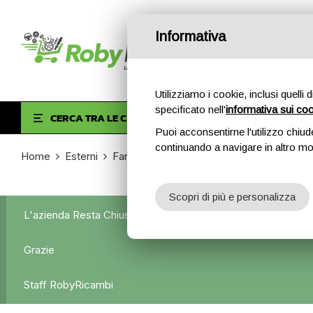
Informativa
Utilizziamo i cookie, inclusi quelli 
specificato nell'
informativa sui co
HOM
CERCA TRA LE CATEGORIE
Puoi acconsentirne l'utilizzo chiud
continuando a navigare in altro m
Home
Esterni
Fanali posteriori
Fanale Posteriore Sini
Scopri di più e personalizza
L'azienda Resta Chiusa Dal 5.08 Al 31.08 Qualsiasi Ordine Ve
Grazie
Staff RobyRicambi