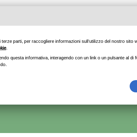
Tutte le categorie
di terze parti, per raccogliere informazioni sull’utilizzo del nostro sito
okie
.
E
CHI SIAMO
RICAMBI
AUTO
ACCESSORI
GOMME
endo questa informativa, interagendo con un link o un pulsante al di f
odo.
stro x Volkswagen Polo 6R Restyling – 2016
rrà Accettato Ma La Spedizione Ripartirà Dal 1 Settembre.