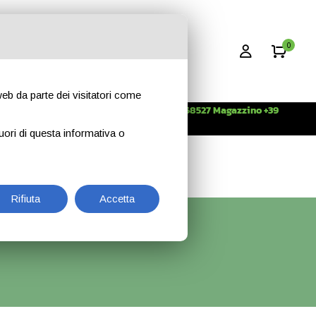
0
 web da parte dei visitatori come
Info +39 3396268527 Magazzino +39
CONTATTI
344 2638509
uori di questa informativa o
Rifiuta
Accetta