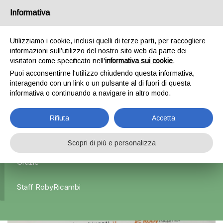
Informativa
0
Utilizziamo i cookie, inclusi quelli di terze parti, per raccogliere
informazioni sull’utilizzo del nostro sito web da parte dei
Home
Esterni
Fanali posteriori
Fanale Posteriore
visitatori come specificato nell'
informativa sui cookie
.
Sinistro x Ford Fiesta – 2013/2016
Puoi acconsentirne l'utilizzo chiudendo questa informativa,
interagendo con un link o un pulsante al di fuori di questa
informativa o continuando a navigare in altro modo.
L'azienda Resta Chiusa Dal 5.08 Al 31.08 Qualsiasi
Rifiuta
Accetta
Ordine Verrà Accettato Ma La Spedizione Ripartirà Dal 1
Settembre.
Scopri di più e personalizza
Grazie
Staff RobyRicambi